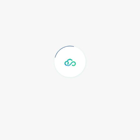
Meruya Indah Blok J3 Lt.2, Kembangan
Jakarta Barat Indonesia 11650
Call: (+62) 21 39700124
Diliput Oleh
Company