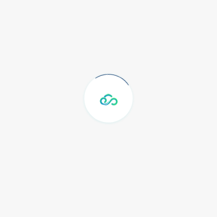
Meruya Indah Blok J3 Lt.2, Kembangan
Jakarta Barat Indonesia 11650
Call: (+62) 21 39700124
Diliput Oleh
Company