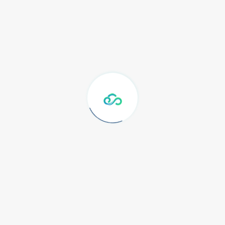
Meruya Indah Blok J3 Lt.2, Kembangan
Jakarta Barat Indonesia 11650
Call: (+62) 21 39700124
Diliput Oleh
Company